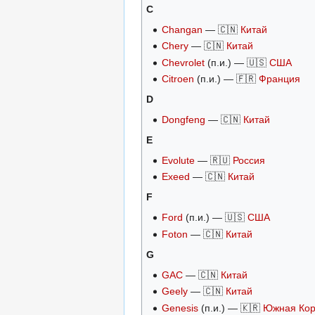
C
Changan
— 🇨🇳
Китай
Chery
— 🇨🇳
Китай
Chevrolet
(п.и.) — 🇺🇸
США
Citroen
(п.и.) — 🇫🇷
Франция
D
Dongfeng
— 🇨🇳
Китай
E
Evolute
— 🇷🇺
Россия
Exeed
— 🇨🇳
Китай
F
Ford
(п.и.) — 🇺🇸
США
Foton
— 🇨🇳
Китай
G
GAC
— 🇨🇳
Китай
Geely
— 🇨🇳
Китай
Genesis
(п.и.) — 🇰🇷
Южная Ко