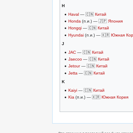
H
Haval
— 🇨🇳
Китай
Honda
(п.и.) — 🇯🇵
Япония
Hongqi
— 🇨🇳
Китай
Hyundai
(п.и.) — 🇰🇷
Южная Ко
J
JAC
— 🇨🇳
Китай
Jaecoo
— 🇨🇳
Китай
Jetour
— 🇨🇳
Китай
Jetta
— 🇨🇳
Китай
K
Kaiyi
— 🇨🇳
Китай
Kia
(п.и.) — 🇰🇷
Южная Корея