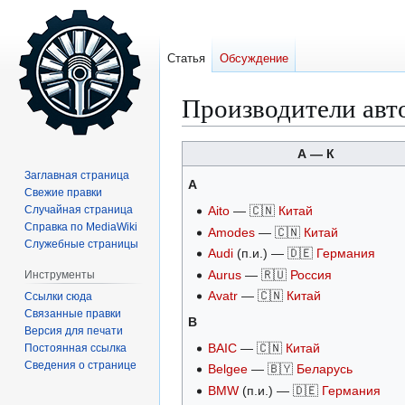
Статья
Обсуждение
Производители авт
Перейти
Перейти
А — К
к
к
Заглавная страница
A
навигации
поиску
Свежие правки
Случайная страница
Aito
— 🇨🇳
Китай
Справка по MediaWiki
Amodes
— 🇨🇳
Китай
Служебные страницы
Audi
(п.и.) — 🇩🇪
Германия
Aurus
— 🇷🇺
Россия
Инструменты
Avatr
— 🇨🇳
Китай
Ссылки сюда
Связанные правки
B
Версия для печати
BAIC
— 🇨🇳
Китай
Постоянная ссылка
Сведения о странице
Belgee
— 🇧🇾
Беларусь
BMW
(п.и.) — 🇩🇪
Германия