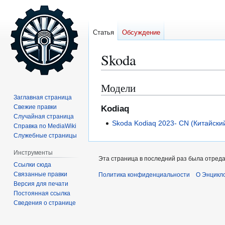
Статья
Обсуждение
Skoda
Модели
Перейти
Перейти
к
к
Заглавная страница
Свежие правки
Kodiaq
навигации
поиску
Случайная страница
Skoda Kodiaq 2023- CN (Китайский
Справка по MediaWiki
Служебные страницы
Инструменты
Эта страница в последний раз была отреда
Ссылки сюда
Связанные правки
Политика конфиденциальности
О Энцикло
Версия для печати
Постоянная ссылка
Сведения о странице