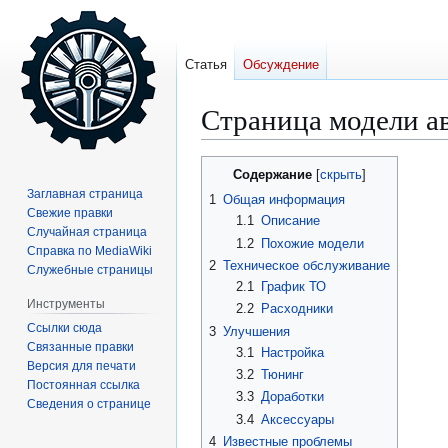
Статья
Обсуждение
Страница модели а
Перейти
Перейти
Содержание
к
к
Заглавная страница
1
Общая информация
навигации
поиску
Свежие правки
1.1
Описание
Случайная страница
1.2
Похожие модели
Справка по MediaWiki
2
Техническое обслуживание
Служебные страницы
2.1
График ТО
Инструменты
2.2
Расходники
Ссылки сюда
3
Улучшения
Связанные правки
3.1
Настройка
Версия для печати
3.2
Тюнинг
Постоянная ссылка
3.3
Доработки
Сведения о странице
3.4
Аксессуары
4
Известные проблемы