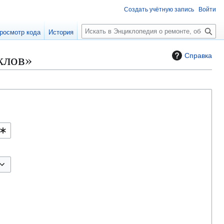
Создать учётную запись
Войти
П
росмотр кода
История
о
и
клов»
Справка
с
к