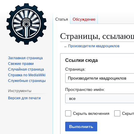
Статья
Обсуждение
Страницы, ссылающ
←
Производители квадроциклов
Перейти
Перейти
Заглавная страница
Ссылки сюда
к
к
Свежие правки
Страница:
навигации
поиску
Случайная страница
Справка по MediaWiki
Служебные страницы
Пространство имён:
Инструменты
Версия для печати
все
Скрыть включения
Скрыт
Выполнить