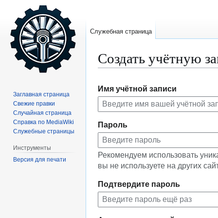
Служебная страница
Создать учётную з
Перейти
Перейти
Имя учётной записи
к
к
Заглавная страница
навигации
поиску
Свежие правки
Случайная страница
Справка по MediaWiki
Пароль
Служебные страницы
Инструменты
Рекомендуем использовать уник
Версия для печати
вы не используете на других сай
Подтвердите пароль