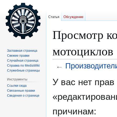
Статья
Обсуждение
Просмотр ко
мотоциклов
Заглавная страница
Свежие правки
Случайная страница
←
Производител
Справка по MediaWiki
Служебные страницы
Перейти
Перейти
У вас нет пра
Инструменты
к
к
Ссылки сюда
навигации
поиску
Связанные правки
«редактирован
Сведения о странице
причинам: